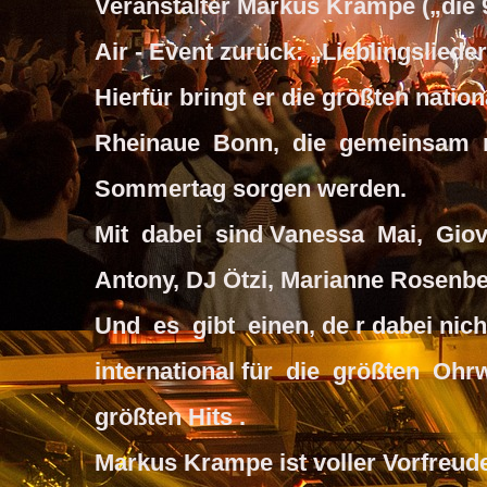
Veranstalter Markus Krampe („die 
Air - Event zurück: „Lieblingslied
Hierfür bringt er die größten natio
Rheinaue Bonn, die gemeinsam mi
Sommertag sorgen werden.
Mit dabei sind Vanessa Mai, Giov
Antony, DJ Ötzi, Marianne Rosenbe
Und es gibt einen, de r dabei nic
international für die größten Ohr
größten Hits .
Markus Krampe ist voller Vorfreude