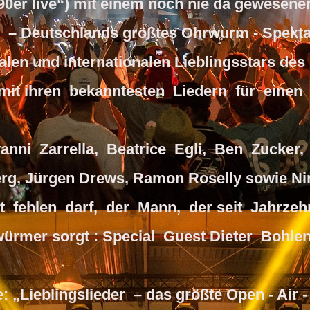
90er live“) mit einem noch nie da gewesene
er – Deutschlands größtes Ohrwurm - Spekta
nalen und internationalen Lieblingsstars des
t ihren bekanntesten Liedern für einen 
anni Zarrella, Beatrice Egli, Ben Zucker,
rg, Jürgen Drews, Ramon Roselly sowie Nin
ht fehlen darf, der Mann, der seit Jahrze
würmer sorgt : Special Guest Dieter Bohle
: „Lieblingslieder – das größte Open - Air 