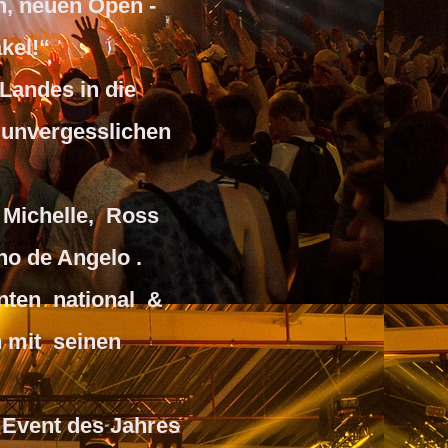
n, neuen Open -
kel!“
 Landes in die
unvergesslichen
 Michelle, Ross
o de Angelo .
hnten national &
n mit seinen
- Event des Jahres