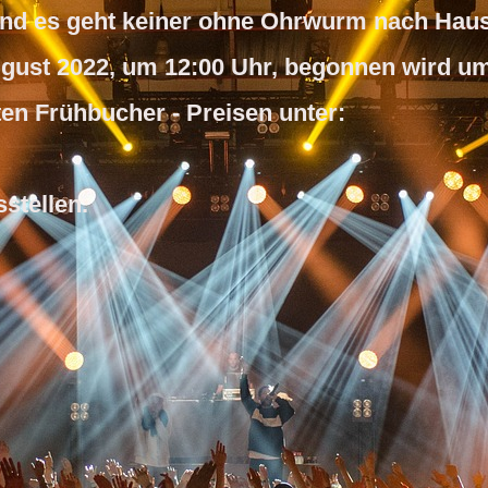
i und es geht keiner ohne Ohrwurm nach Hau
ugust 2022, um 12:00 Uhr, begonnen wird um
erten Frühbucher - Preisen unter:
sstellen.