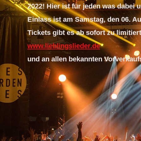
2022! Hier ist für jeden was dabe
Einlass ist am Samstag, den 06. A
Tickets gibt es ab sofort zu limiti
www.lieblingslieder.de
und an
allen bekannten Vorverkauf